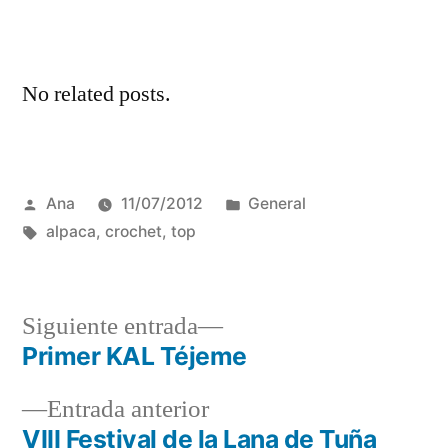
No related posts.
Publicada
Publicada
Ana
11/07/2012
General
por
Etiquetas:
en
alpaca
,
crochet
,
top
Siguiente
Siguiente entrada
entrada:
Primer KAL Téjeme
Navegación
Entrada
Entrada anterior
de
anterior:
VIII Festival de la Lana de Tuña