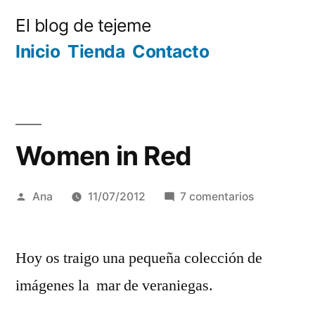
Ir
El blog de tejeme
al
Inicio
Tienda
Contacto
contenido
Women in Red
Publicada
en
Ana
11/07/2012
7 comentarios
por
Women
in
Hoy os traigo una pequeña colección de
Red
imágenes la mar de veraniegas.