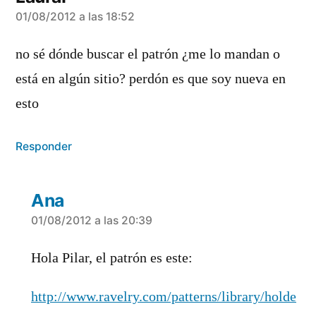
dice:
01/08/2012 a las 18:52
no sé dónde buscar el patrón ¿me lo mandan o
está en algún sitio? perdón es que soy nueva en
esto
Responder
Ana
dice:
01/08/2012 a las 20:39
Hola Pilar, el patrón es este:
http://www.ravelry.com/patterns/library/holde