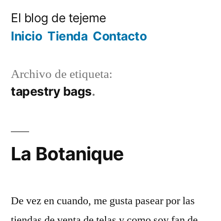
Ir
El blog de tejeme
al
Inicio
Tienda
Contacto
contenido
Archivo de etiqueta:
tapestry bags
La Botanique
De vez en cuando, me gusta pasear por las
tiendas de venta de telas y como soy fan de