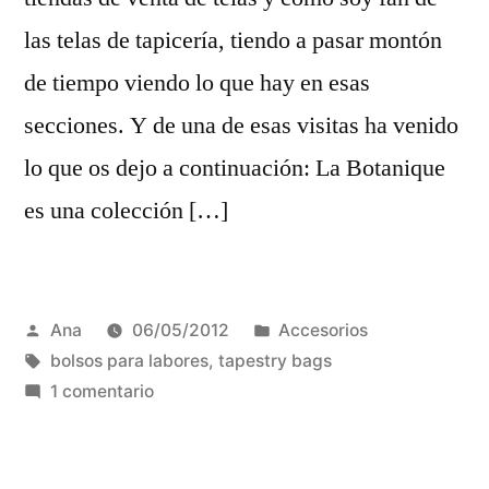
las telas de tapicería, tiendo a pasar montón
de tiempo viendo lo que hay en esas
secciones. Y de una de esas visitas ha venido
lo que os dejo a continuación: La Botanique
es una colección […]
Publicada
Publicada
Ana
06/05/2012
Accesorios
por
Etiquetas:
en
bolsos para labores
,
tapestry bags
en
1 comentario
La
Botanique