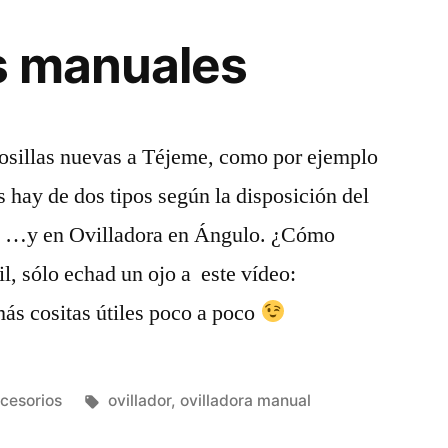
s manuales
osillas nuevas a Téjeme, como por ejemplo
s hay de dos tipos según la disposición del
a… …y en Ovilladora en Ángulo. ¿Cómo
l, sólo echad un ojo a este vídeo:
ás cositas útiles poco a poco
blicada
Etiquetas:
cesorios
ovillador
,
ovilladora manual