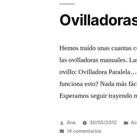
Ovilladora
Hemos traído unas cuantas c
las ovilladoras manuales. La
ovillo: Ovilladora Paralel
funciona esto? Nada más fáci
Esperamos seguir trayendo m
Publicada
Pu
Ana
30/05/2012
Ac
por
en
en
14 comentarios