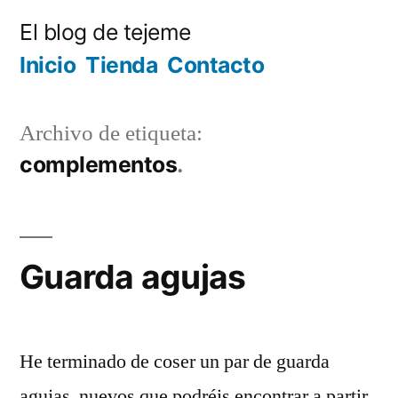
Ir
El blog de tejeme
al
Inicio
Tienda
Contacto
contenido
Archivo de etiqueta:
complementos
Guarda agujas
He terminado de coser un par de guarda
agujas nuevos que podréis encontrar a partir