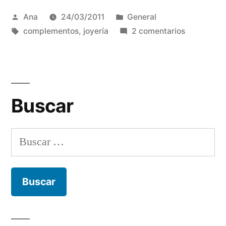
Publicada
Publicada
Ana
24/03/2011
General
por
Etiquetas:
en
en
complementos
,
joyería
2 comentarios
¿Cómo
sujetar
un
chal?
Buscar
Buscar: