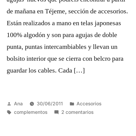
de mañana en Téjeme, sección de accesorios.
Están realizados a mano en telas japonesas
100% algodón y son para agujas de doble
punta, puntas intercambiables y llevan un
bolsito interior que se cierra con belcro para
guardar los cables. Cada […]
Publicada
Publicada
Ana
30/06/2011
Accesorios
por
Etiquetas:
en
en
complementos
2 comentarios
Guarda
agujas