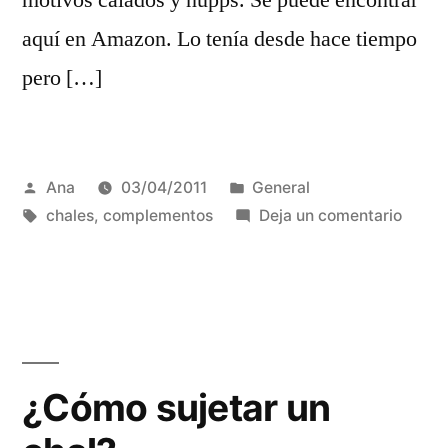
aquí en Amazon. Lo tenía desde hace tiempo
pero […]
Publicada
Publicada
Ana
03/04/2011
General
por
Etiquetas:
en
en
chales
,
complementos
Deja un comentario
Un
libro,
un
proye
un
año
¿Cómo sujetar un