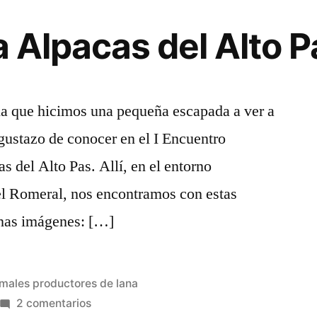
a Alpacas del Alto P
a que hicimos una pequeña escapada a ver a
gustazo de conocer en el I Encuentro
s del Alto Pas. Allí, en el entorno
el Romeral, nos encontramos con estas
unas imágenes: […]
licada
males productores de lana
en
2 comentarios