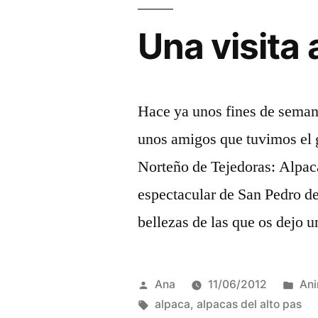
Una visita 
Hace ya unos fines de seman
unos amigos que tuvimos el 
Norteño de Tejedoras: Alpaca
espectacular de San Pedro d
bellezas de las que os dejo 
Publicada
Pub
Ana
11/06/2012
Ani
por
Etiquetas:
en
alpaca
,
alpacas del alto pas