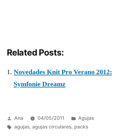
Related Posts:
Novedades Knit Pro Verano 2012:
Symfonie Dreamz
Publicada
Publicada
Ana
04/05/2011
Agujas
por
Etiquetas:
en
agujas
,
agujas circulares
,
packs