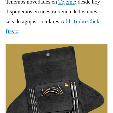
Tenemos novedades en
Téjeme
: desde hoy
agujas
circulares
disponemos en nuestra tienda de los nuevos
Addi
sets de agujas circulares
Addi Turbo Click
Turbo
Click
Basic
.