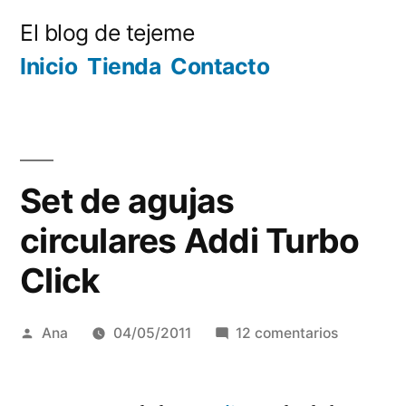
Ir
El blog de tejeme
al
Inicio
Tienda
Contacto
contenido
Set de agujas
circulares Addi Turbo
Click
Publicada
en
Ana
04/05/2011
12 comentarios
por
Set
de