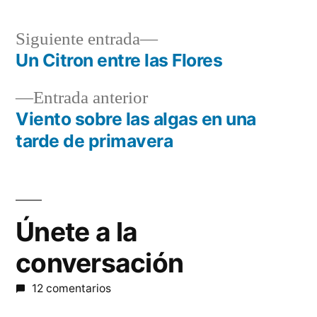
Siguiente
Siguiente entrada
entrada:
Un Citron entre las Flores
Navegación
Entrada
Entrada anterior
de
anterior:
Viento sobre las algas en una
entradas
tarde de primavera
Únete a la
conversación
12 comentarios