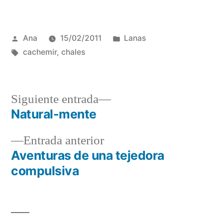
Publicada
Publicada
Ana
15/02/2011
Lanas
por
Etiquetas:
en
cachemir
,
chales
Siguiente
Siguiente entrada
entrada:
Natural-mente
Navegación
Entrada
Entrada anterior
de
anterior:
Aventuras de una tejedora
entradas
compulsiva