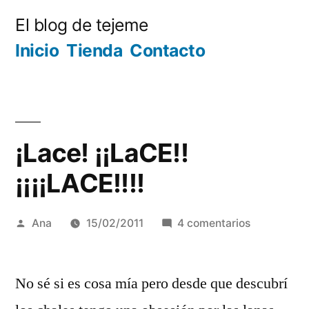
Ir
El blog de tejeme
al
Inicio
Tienda
Contacto
contenido
¡Lace! ¡¡LaCE!!
¡¡¡¡LACE!!!!
Publicada
en
Ana
15/02/2011
4 comentarios
por
¡Lace!
¡¡LaCE!!
No sé si es cosa mía pero desde que descubrí
¡¡¡¡LACE!!!!