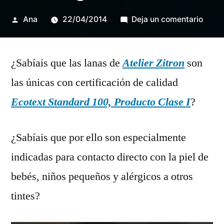
Publicada
en
Ana
22/04/2014
Deja un comentario
por
Días
Zitron
¿Sabíais que las lanas de
Atelier Zitron
son
10%
en
las únicas con certificación de calidad
toda
Ecotext Standard 100, Producto Clase I
?
la
gama
¿Sabíais que por ello son especialmente
indicadas para contacto directo con la piel de
bebés, niños pequeños y alérgicos a otros
tintes?