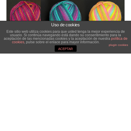
Uso de cookies
Este sitio web utiliza cookies para que usted tenga la mejor experiencia de
usuario. Si continúa navegando está dando su consentimiento para la
aceptación de las mencionadas cookies y la aceptación de nuestra
política de
cookies
, pulse sobre el enlace para mayor información.
plugin cookies
ACEPTAR
¡No sólo son bonitas, si no que son ideales!
Podemos decir de ellas que tienen un coste
superior a otras marcas, pero ¿alguna vez os
habéis pensado en si merece la pena el
trabajo de tejer una prenda con una mala