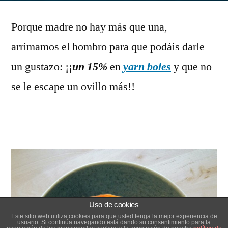
de
Porque madre no hay más que una,
la
Madr
arrimamos el hombro para que podáis darle
un
un gustazo: ¡¡
un 15%
en
yarn boles
y que no
regal
se le escape un ovillo más!!
Uso de cookies
Este sitio web utiliza cookies para que usted tenga la mejor experiencia de
usuario. Si continúa navegando está dando su consentimiento para la