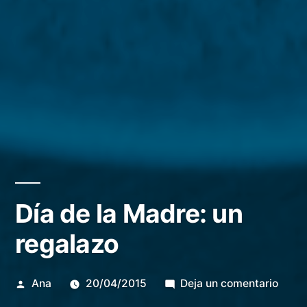
Día de la Madre: un
regalazo
Publicada
en
Ana
20/04/2015
Deja un comentario
por
Día