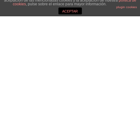
aceptación de las mencionadas cookies y la aceptación de nuestra
política de
cookies
, pulse sobre el enlace para mayor información.
plugin cookies
ACEPTAR
¡¡¡¡¡15% de Descuento!!!!!
Del 20 al 30 de abril para que vuestros
pedidos puedan llegar a tiempo