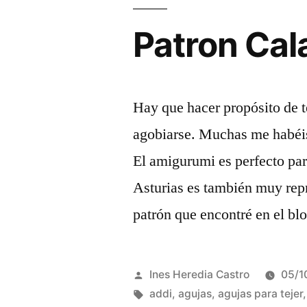
Patron Cal
Hay que hacer propósito de t
agobiarse. Muchas me habéis
El amigurumi es perfecto par
Asturias es también muy repr
patrón que encontré en el bl
Publicada
Ines Heredia Castro
05/1
por
Etiquetas:
addi
,
agujas
,
agujas para tejer