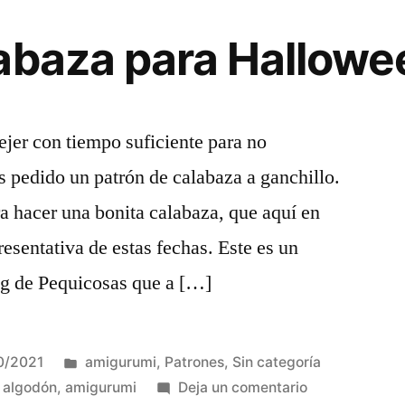
abaza para Hallowe
ejer con tiempo suficiente para no
 pedido un patrón de calabaza a ganchillo.
a hacer una bonita calabaza, que aquí en
esentativa de estas fechas. Este es un
og de Pequicosas que a […]
Publicada
0/2021
amigurumi
,
Patrones
,
Sin categoría
en
en
,
algodón
,
amigurumi
Deja un comentario