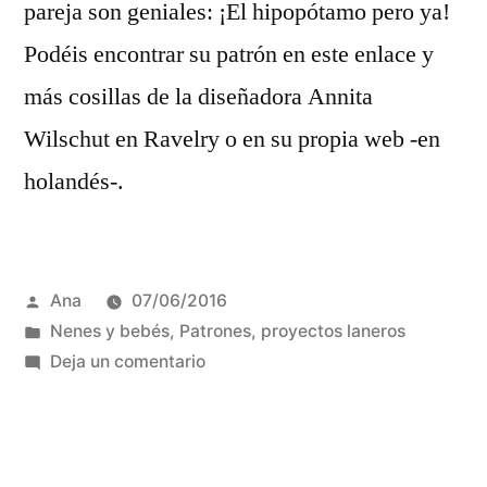
pareja son geniales: ¡El hipopótamo pero ya!
Podéis encontrar su patrón en este enlace y
más cosillas de la diseñadora Annita
Wilschut en Ravelry o en su propia web -en
holandés-.
Publicada
Ana
07/06/2016
por
Publicada
Nenes y bebés
,
Patrones
,
proyectos laneros
en
en
Deja un comentario
¡Me
lo
pido!