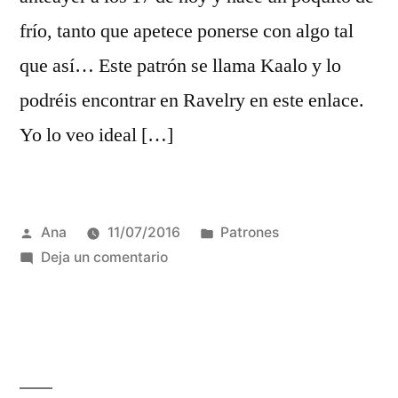
frío, tanto que apetece ponerse con algo tal
que así… Este patrón se llama Kaalo y lo
podréis encontrar en Ravelry en este enlace.
Yo lo veo ideal […]
Publicada
Publicada
Ana
11/07/2016
Patrones
por
en
en
Deja un comentario
Verano
raro