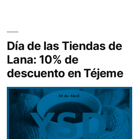
Encuent
de
Tejedora
Norteñas
allá
Día de las Tiendas de
vamos!!!
Lana: 10% de
descuento en Téjeme