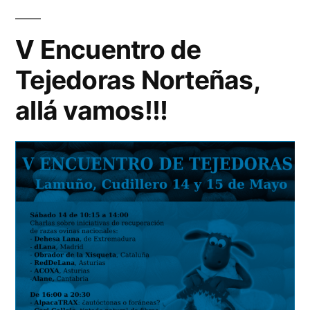
de
Tejedoras
V Encuentro de
Tejedoras Norteñas,
allá vamos!!!