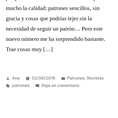
mucho la calidad: patrones sencillos, sin
gracia y cosas que podrías tejer sin la
necesidad de seguir un patrón… Pero este
nuevo número me ha sorprendido bastante.
Trae cosas muy […]
Publicada
Publicada
Ana
02/06/2016
Patrones
,
Revistas
por
Etiquetas:
en
en
patrones
Deja un comentario
Pinewood
Pullover