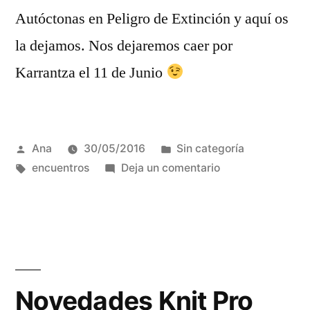
Autóctonas en Peligro de Extinción y aquí os
la dejamos. Nos dejaremos caer por
Karrantza el 11 de Junio
Publicada
Publicada
Ana
30/05/2016
Sin categoría
por
Etiquetas:
en
en
encuentros
Deja un comentario
III
Exposición
de
Oveja
Carranzana
de
Novedades Knit Pro
Cara