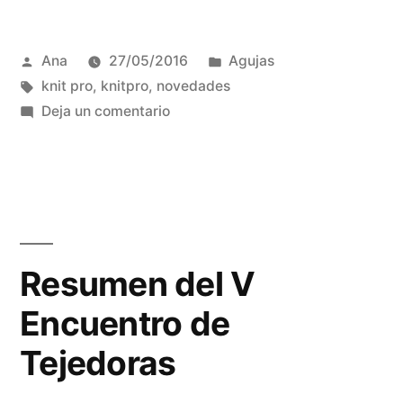
Publicada
Publicada
Ana
27/05/2016
Agujas
por
Etiquetas:
en
knit pro
,
knitpro
,
novedades
en
Deja un comentario
Novedades
Knit
Pro
2016
Resumen del V
Encuentro de
Tejedoras