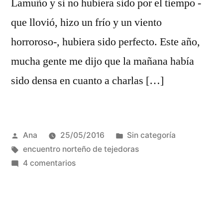
Lamuño y si no hubiera sido por el tiempo -
que llovió, hizo un frío y un viento
horroroso-, hubiera sido perfecto. Este año,
mucha gente me dijo que la mañana había
sido densa en cuanto a charlas […]
Publicada
Publicada
Ana
25/05/2016
Sin categoría
por
Etiquetas:
en
encuentro norteño de tejedoras
en
4 comentarios
Resumen
del
V
Encuentro