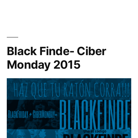
Día
de
las
Tiendas
de
Lana:
Black Finde- Ciber
10%
Monday 2015
de
descuento
en
Téjeme