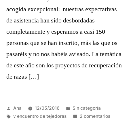
acogida excepcional: nuestras expectativas
de asistencia han sido desbordadas
completamente y esperamos a casi 150
personas que se han inscrito, más las que os
pasaréis y no nos habéis avisado. La temática
de este año son los proyectos de recuperación
de razas […]
Publicada
Publicada
Ana
12/05/2016
Sin categoría
por
Etiquetas:
en
en
v encuentro de tejedoras
2 comentarios
V