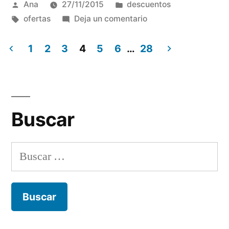
Publicada
Publicada
Ana
27/11/2015
descuentos
por
Etiquetas:
en
en
ofertas
Deja un comentario
Black
Finde-
1
2
3
4
5
6
…
28
Ciber
Navegación
Monday
de
2015
entradas
Buscar
Buscar: