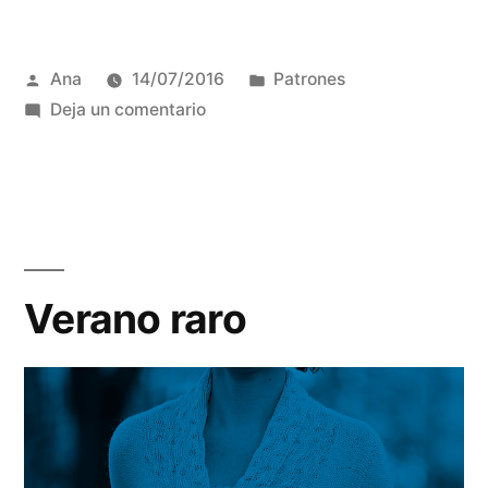
Publicada
Publicada
Ana
14/07/2016
Patrones
por
en
en
Deja un comentario
Amor
a
primera
vista
Verano raro